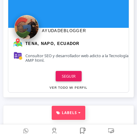
AYUDADEBLOGGER
TENA, NAPO, ECUADOR
Consultor SEO y desarrollador web adicto a la Tecnología
AMP html.
SEGUIR
VER TODO MI PERFIL
LABELS
AMP landing page
AMP
(14)
template
(5)