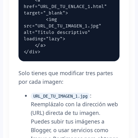
    <a 
href="URL_DE_TU_ENLACE_1.html" 
target="_blank">

        <img 
src="URL_DE_TU_IMAGEN_1.jpg" 
alt="Título descriptivo" 
loading="lazy">

    </a>

</div>
Solo tienes que modificar tres partes
por cada imagen:
:
URL_DE_TU_IMAGEN_1.jpg
Reemplázalo con la dirección web
(URL) directa de tu imagen.
Puedes subir tus imágenes a
Blogger, o usar servicios como