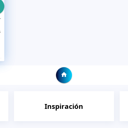
P html que debe saber
s
Inspiración