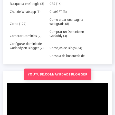
Busqueda en Google
(3)
CSS
(14)
Chat de Whatsapp
(1)
ChatGPT
(3)
Como crear una pagina
Como
(127)
web gratis
(8)
Comprar un Dominio en
Comprar Dominios
(2)
Godaddy
(3)
Configurar dominio de
Godaddy en Blogger
(2)
Consejos de Blogs
(34)
Consola de busqueda de
Consejos de Trafico
(13)
Google
(6)
Correo Dominio
(3)
Crear un Sitemap
(7)
YOUTUBE.COM/AYUDADEBLOGGER
Crear una Aplicacion
gratis
(2)
Datos estructurados
(2)
DeepSeek
(4)
DeepSeek-R1
(2)
Directorio Activo
(1)
Diseno Responsive
(9)
Diseño Web
(10)
En vivo
(1)
Enviar Sitemap a Bing y