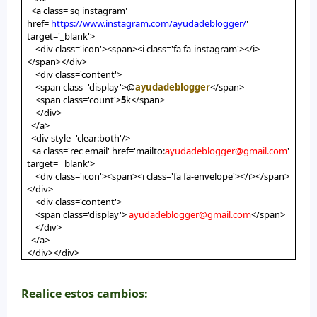
<a class='sq instagram'
href='
https://www.instagram.com/ayudadeblogger/
'
target='_blank'>
<div class='icon'><span><i class='fa fa-instagram'></i>
</span></div>
<div class='content'>
<span class='display'>@
ayudadeblogger
</span>
<span class='count'>
5
k</span>
</div>
</a>
<div style='clear:both'/>
<a class='rec email' href='mailto:
ayudadeblogger@gmail.com
'
target='_blank'>
<div class='icon'><span><i class='fa fa-envelope'></i></span>
</div>
<div class='content'>
<span class='display'>
ayudadeblogger@gmail.com
</span>
</div>
</a>
</div></div>
Realice estos cambios: