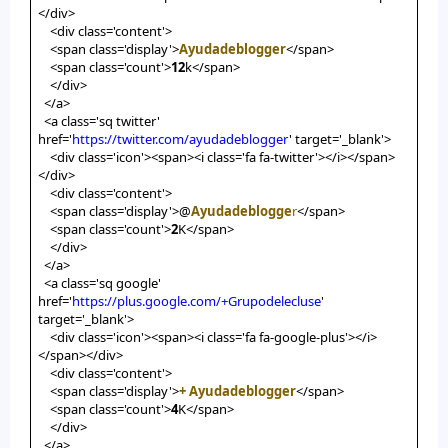
</div>
<div class='content'>
<span class='display'>
Ayudadeblogger
</span>
<span class='count'>
12
k</span>
</div>
</a>
<a class='sq twitter'
href='
https://twitter.com/ayudadeblogger
' target='_blank'>
<div class='icon'><span><i class='fa fa-twitter'></i></span>
</div>
<div class='content'>
<span class='display'>@
Ayudadeblogge
r
</span>
<span class='count'>
2
K</span>
</div>
</a>
<a class='sq google'
href='
https://plus.google.com/+Grupodelecluse
'
target='_blank'>
<div class='icon'><span><i class='fa fa-google-plus'></i>
</span></div>
<div class='content'>
<span class='display'>
+ Ayudadeblogger
</span>
<span class='count'>
4
K</span>
</div>
</a>