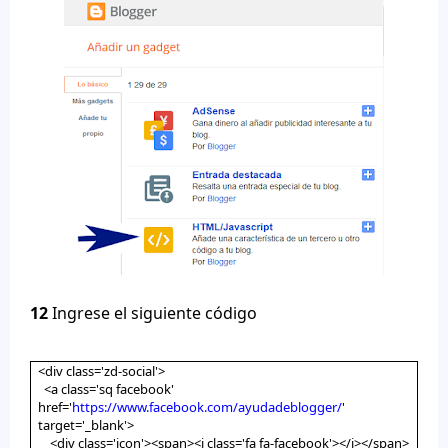
12
Ingrese el siguiente código
<div class='zd-social'>
<a class='sq facebook'
href='
https://www.facebook.com/ayudadeblogger/
'
target='_blank'>
<div class='icon'><span><i class='fa fa-facebook'></i></span>