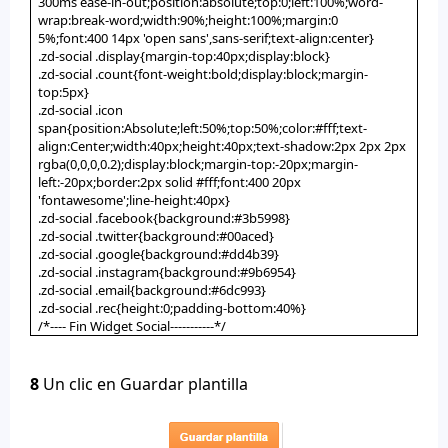
300ms ease-in-out;position:absolute;top:0;left:100%;word-
wrap:break-word;width:90%;height:100%;margin:0
5%;font:400 14px 'open sans',sans-serif;text-align:center}
.zd-social .display{margin-top:40px;display:block}
.zd-social .count{font-weight:bold;display:block;margin-
top:5px}
.zd-social .icon
span{position:Absolute;left:50%;top:50%;color:#fff;text-
align:Center;width:40px;height:40px;text-shadow:2px 2px 2px
rgba(0,0,0,0.2);display:block;margin-top:-20px;margin-
left:-20px;border:2px solid #fff;font:400 20px
'fontawesome';line-height:40px}
.zd-social .facebook{background:#3b5998}
.zd-social .twitter{background:#00aced}
.zd-social .google{background:#dd4b39}
.zd-social .instagram{background:#9b6954}
.zd-social .email{background:#6dc993}
.zd-social .rec{height:0;padding-bottom:40%}
/*---- Fin Widget Social-----------*/
8
Un clic en Guardar plantilla