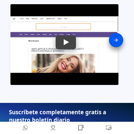
Widgets y Plugins
(7)
Wigdet social
(1)
Suscríbete completamente gratis a
nuestro boletín diario