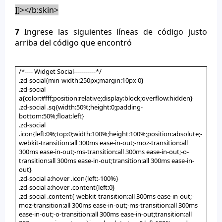
]]></b:skin>
7
Ingrese las siguientes líneas de código justo
arriba del código que encontró
/*---- Widget Social-----------*/
.zd-social{min-width:250px;margin:10px 0}
.zd-social
a{color:#fff;position:relative;display:block;overflow:hidden}
.zd-social .sq{width:50%;height:0;padding-
bottom:50%;float:left}
.zd-social
.icon{left:0%;top:0;width:100%;height:100%;position:absolute;-
webkit-transition:all 300ms ease-in-out;-moz-transition:all
300ms ease-in-out;-ms-transition:all 300ms ease-in-out;-o-
transition:all 300ms ease-in-out;transition:all 300ms ease-in-
out}
.zd-social a:hover .icon{left:-100%}
.zd-social a:hover .content{left:0}
.zd-social .content{-webkit-transition:all 300ms ease-in-out;-
moz-transition:all 300ms ease-in-out;-ms-transition:all 300ms
ease-in-out;-o-transition:all 300ms ease-in-out;transition:all