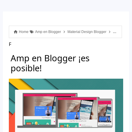
Home
Amp en Blogger
Material Design Blogger
Amp en Blo
F
Amp en Blogger ¡es
posible!