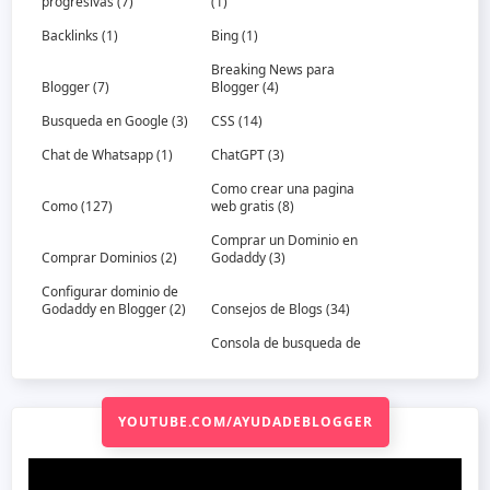
progresivas
(7)
(1)
Backlinks
(1)
Bing
(1)
Breaking News para
Blogger
(7)
Blogger
(4)
Busqueda en Google
(3)
CSS
(14)
Chat de Whatsapp
(1)
ChatGPT
(3)
Como crear una pagina
Como
(127)
web gratis
(8)
Comprar un Dominio en
Comprar Dominios
(2)
Godaddy
(3)
Configurar dominio de
Godaddy en Blogger
(2)
Consejos de Blogs
(34)
Consola de busqueda de
Consejos de Trafico
(13)
Google
(6)
Correo Dominio
(3)
Crear un Sitemap
(7)
YOUTUBE.COM/AYUDADEBLOGGER
Crear una Aplicacion
gratis
(2)
Datos estructurados
(2)
DeepSeek
(4)
DeepSeek-R1
(2)