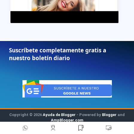
Suscríbete completamente gratis a
nuestro boletín diario
Copyright ©
2026
Ayuda de Blogger
- Powered by
Blogger
and
AmpBlogger.com
Created by
Ayudadeblogger.com