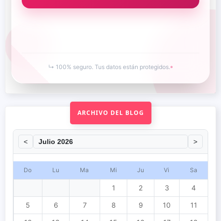
(9)
Social
(38)
Menu Responsive para
Blogger
(7)
Menu desplegable
(19)
Messenger Rooms
(1)
Metadatos de fotos
(2)
Mobile-First
(1)
Mobile-friendly
(9)
↳ 100% seguro. Tus datos están protegidos.
●
Movil
(12)
Mozilla
(1)
News
(1)
Noticias
(12)
Optimizacion de palabras
Optimización de motores
ARCHIVO DEL BLOG
clave
(2)
de búsqueda
(2)
Optimizado para moviles
(4)
PWA
(7)
<
>
Personalización de
Marketing
(1)
Plantillas Blogger
(42)
Do
Lu
Ma
Mi
Ju
Vi
Sa
Plantillas Landing page
para Blogger
(5)
Plantillas en AMP
(23)
1
2
3
4
Popout
(6)
Popular post
(2)
5
6
7
8
9
10
11
Premium AMP Blogger