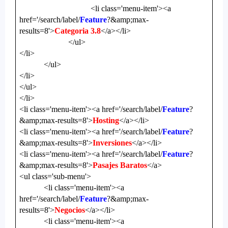
<li class='menu-item'><a
href='/search/label/
Feature
?&amp;max-
results=8'>
Categoria 3.8
</a></li>
</ul>
</li>
</ul>
</li>
</ul>
</li>
<li class='menu-item'><a href='/search/label/
Feature
?
&amp;max-results=8'>
Hosting
</a></li>
<li class='menu-item'><a href='/search/label/
Feature
?
&amp;max-results=8'>
Inversiones
</a></li>
<li class='menu-item'><a href='/search/label/
Feature
?
&amp;max-results=8'>
Pasajes Baratos
</a>
<ul class='sub-menu'>
<li class='menu-item'><a
href='/search/label/
Feature
?&amp;max-
results=8'>
Negocios
</a></li>
<li class='menu-item'><a