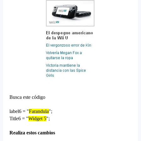
Busca este código
label6 = "
Farandula
";
Title6 = "
Widget 5
";
Realiza estos cambios