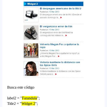
Busca este código
label2 = "
Farandula
";
Title2 = "
Widget 2
";