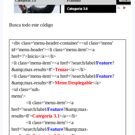
Busca todo este código
<div class='menu-header-container'><ul class='menu'
id='menu-header'><li class='menu-item'><a
href='/'>Inicio</a></li>
<li class='menu-item'><a href='/search/label/
Feature
?
&amp;max-results=8'>
Temas
</a></li>
<li class='menu-item'><a href='/search/label/
Feature
?
&amp;max-results=8'>
Menu Desplegable
</a>
<ul class='sub-
menu'>
<li class='menu-item'><a
href='/search/label/
Feature
?&amp;max-
results=8'>
Categoria 3.1
</a></li>
<li class='menu-item'><a
href='/search/label/
Feature
?&amp;max-