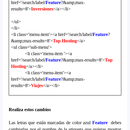
href='/search/label/
Feature
?&amp;max-
results=8'>
Inversiones
</a></li>
</ul>
</li>
<li class='menu-item'><a href='/search/label/
Feature
?
&amp;max-results=8'>
Top Hosting
</a>
<ul class='sub-menu'>
<li class='menu-item '><a
href='/search/label/
Feature
?&amp;max-results=8'>
Top
Hosting
</a></li>
<li class='menu-item'><a
href='/search/label/
Feature
?&amp;max-
results=8'>
Viajes
</a></li>
Realiza estos cambios
Las letras que están marcadas de color azul
Feature
debes
cambiarlas por el nombre de la etiqueta que quieras mostrar